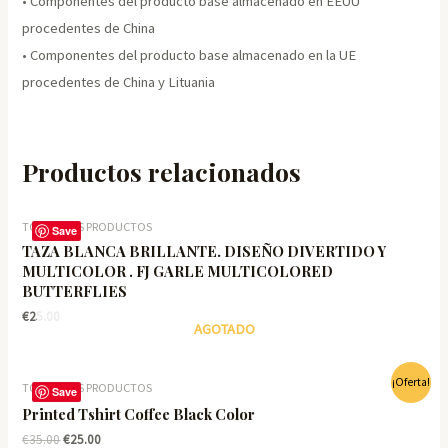
• Componentes del producto base almacenado en EEUU
procedentes de China
• Componentes del producto base almacenado en la UE
procedentes de China y Lituania
Productos relacionados
TODOS LOS PRODUCTOS
Save
TAZA BLANCA BRILLANTE. DISEÑO DIVERTIDO Y
MULTICOLOR . FJ GARLE MULTICOLORED
BUTTERFLIES
€
25.00
AGOTADO
¡Oferta!
TODOS LOS PRODUCTOS
Save
Printed Tshirt Coffee Black Color
El
El
€
35.00
€
25.00