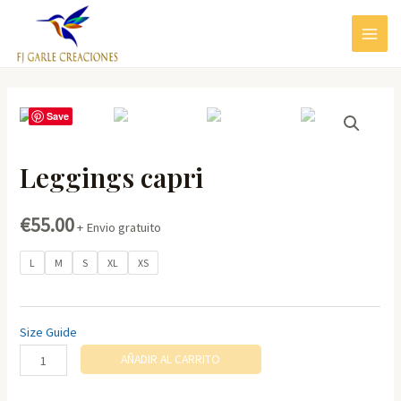
Ir
al
MAIN
contenido
MEN
Save
Leggings capri
€
55.00
+ Envio gratuito
L
M
S
XL
XS
Size Guide
Leggings
AÑADIR AL CARRITO
capri