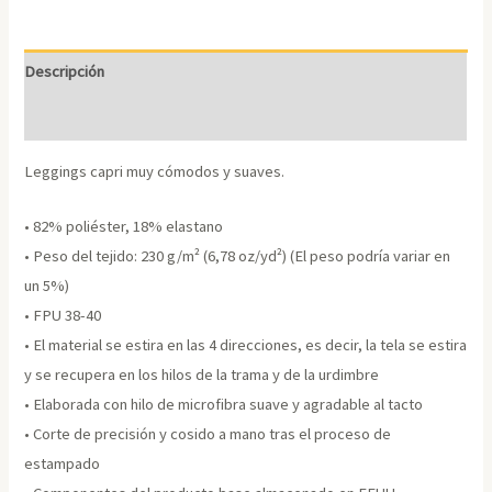
cantidad
Descripción
Información adicional
Leggings capri muy cómodos y suaves.
• 82% poliéster, 18% elastano
• Peso del tejido: 230 g/m² (6,78 oz/yd²) (El peso podría variar en
un 5%)
• FPU 38-40
• El material se estira en las 4 direcciones, es decir, la tela se estira
y se recupera en los hilos de la trama y de la urdimbre
• Elaborada con hilo de microfibra suave y agradable al tacto
• Corte de precisión y cosido a mano tras el proceso de
estampado