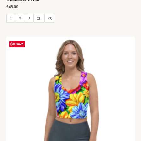
€
45.00
L
M
S
XL
XS
Save