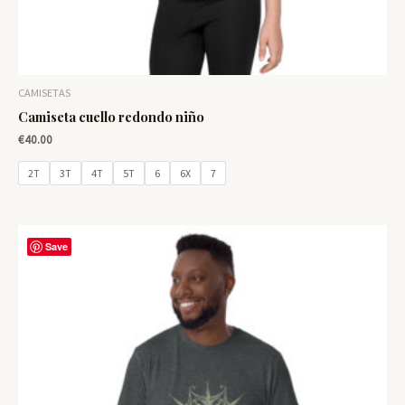
CAMISETAS
Camiseta cuello redondo niño
€
40.00
2T
3T
4T
5T
6
6X
7
Save