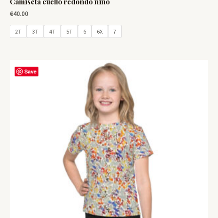
Camiseta cuello redondo niño
€
40.00
2T
3T
4T
5T
6
6X
7
Save