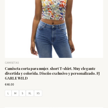
CAMISETAS
Camiseta corta para mujer. short T-shirt. Muy elegante
divertida y colorida. Diseño exclusivo y personalizado. FJ
GARLE WILD
€
46.00
L
M
S
XL
XS