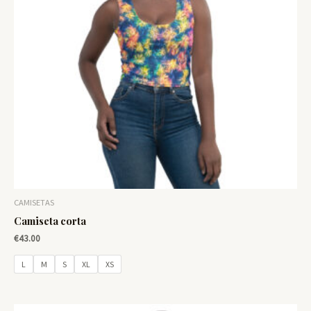
CAMISETAS
Camiseta corta
€
43.00
L
M
S
XL
XS