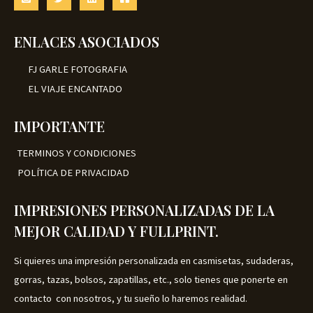
i
a
n
l
a
e
l
s
ENLACES ASOCIADOS
e
:
r
€
FJ GARLE FOTOGRAFIA
a
2
:
5
EL VIAJE ENCANTADO
€
.
3
0
5
0
IMPORTANTE
.
.
0
TERMINOS Y CONDICIONES
0
.
POLÍTICA DE PRIVACIDAD
IMPRESIONES PERSONALIZADAS DE LA
MEJOR CALIDAD Y FULLPRINT.
Si quieres una impresión personalizada en casmisetas, sudaderas,
gorras, tazas, bolsos, zapatillas, etc., solo tienes que ponerte en
contacto con nosotros, y tu sueño lo haremos realidad.