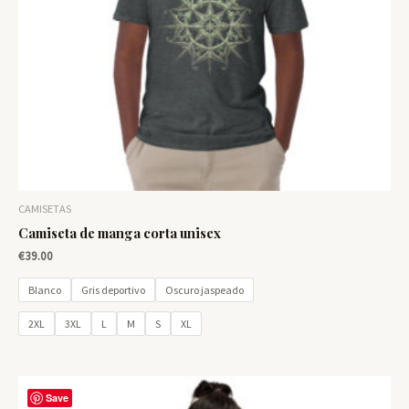
CAMISETAS
Camiseta de manga corta unisex
€
39.00
Blanco
Gris deportivo
Oscuro jaspeado
2XL
3XL
L
M
S
XL
Save