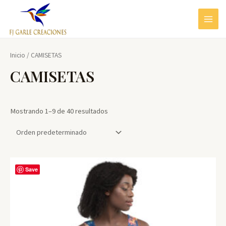
Ir
al
MAIN
contenido
MEN
Inicio
/ CAMISETAS
CAMISETAS
Mostrando 1–9 de 40 resultados
Save