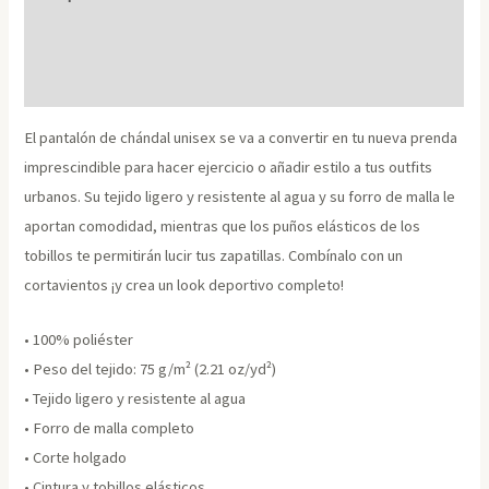
Información adicional
Size Chart
El pantalón de chándal unisex se va a convertir en tu nueva prenda
imprescindible para hacer ejercicio o añadir estilo a tus outfits
urbanos. Su tejido ligero y resistente al agua y su forro de malla le
aportan comodidad, mientras que los puños elásticos de los
tobillos te permitirán lucir tus zapatillas. Combínalo con un
cortavientos ¡y crea un look deportivo completo!
• 100% poliéster
• Peso del tejido: 75 g/m² (2.21 oz/yd²)
• Tejido ligero y resistente al agua
• Forro de malla completo
• Corte holgado
• Cintura y tobillos elásticos