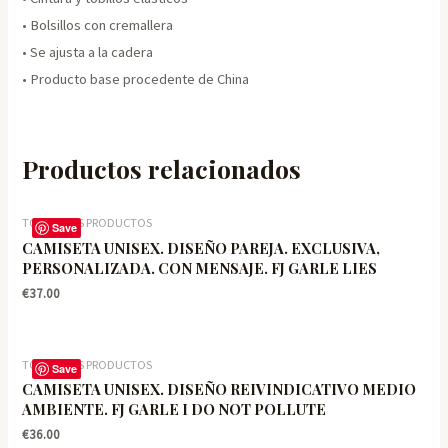
• Bolsillos con cremallera
• Se ajusta a la cadera
• Producto base procedente de China
Productos relacionados
TODOS LOS PRODUCTOS
Save
CAMISETA UNISEX. DISEÑO PAREJA. EXCLUSIVA,
PERSONALIZADA. CON MENSAJE. FJ GARLE LIES
€
37.00
TODOS LOS PRODUCTOS
Save
CAMISETA UNISEX. DISEÑO REIVINDICATIVO MEDIO
AMBIENTE. FJ GARLE I DO NOT POLLUTE
€
36.00