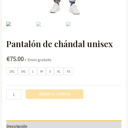
Pantalón de chándal unisex
€
75.00
+ Envio gratuito
2XL
3XL
L
M
S
XL
XS
Pantalón
AÑADIR AL CARRITO
de
chándal
unisex
cantidad
Descripción