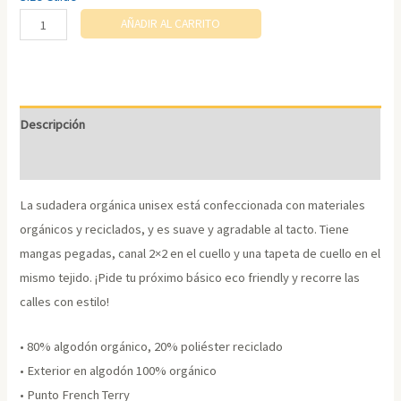
Sudadera
AÑADIR AL CARRITO
orgánica
unisex.
Diseño
exclusivo
Descripción
cantidad
Información adicional
La sudadera orgánica unisex está confeccionada con materiales
orgánicos y reciclados, y es suave y agradable al tacto. Tiene
mangas pegadas, canal 2×2 en el cuello y una tapeta de cuello en el
mismo tejido. ¡Pide tu próximo básico eco friendly y recorre las
calles con estilo!
• 80% algodón orgánico, 20% poliéster reciclado
• Exterior en algodón 100% orgánico
• Punto French Terry