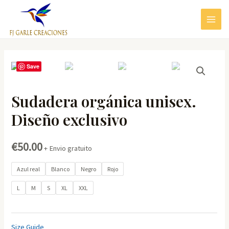
Ir
al
MAIN
contenido
MEN
Save
Sudadera orgánica unisex.
Diseño exclusivo
€
50.00
+ Envio gratuito
Azul real
Blanco
Negro
Rojo
L
M
S
XL
XXL
Size Guide