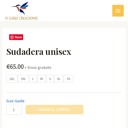
Ir
al
MAIN
contenido
MEN
Save
Sudadera unisex
€
65.00
+ Envio gratuito
2XL
3XL
L
M
S
XL
XS
Size Guide
Sudadera
AÑADIR AL CARRITO
unisex
cantidad