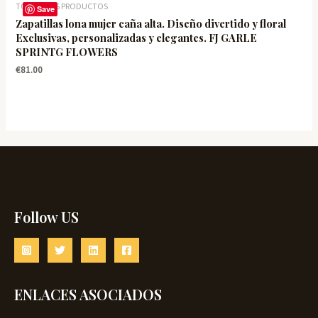
TODOS LOS PRODUCTOS
Save
Zapatillas lona mujer caña alta. Diseño divertido y floral
Exclusivas, personalizadas y elegantes. FJ GARLE
SPRINTG FLOWERS
€
81.00
Follow US
ENLACES ASOCIADOS