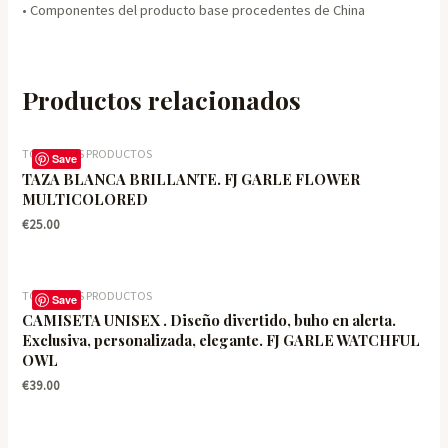
• Componentes del producto base procedentes de China
Productos relacionados
TODOS LOS PRODUCTOS
Save
TAZA BLANCA BRILLANTE. FJ GARLE FLOWER
MULTICOLORED
€
25.00
TODOS LOS PRODUCTOS
Save
CAMISETA UNISEX . Diseño divertido, buho en alerta.
Exclusiva, personalizada, elegante. FJ GARLE WATCHFUL
OWL
€
39.00