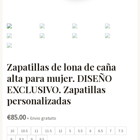
Zapatillas de lona de caña
alta para mujer. DISEÑO
EXCLUSIVO. Zapatillas
personalizadas
€
85.00
+ Envio gratuito
10
10.5
11
11.5
12
5
5.5
6
6.5
7
7.5
8
8.5
9
9.5