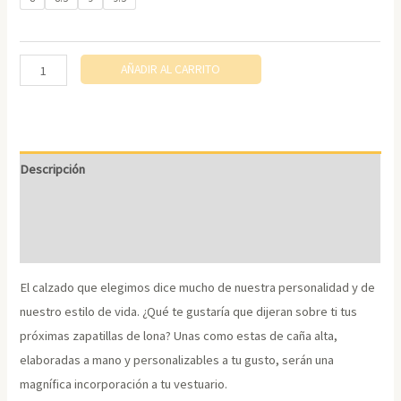
Zapatillas
AÑADIR AL CARRITO
de
lona
de
caña
Descripción
alta
Información adicional
para
mujer.
Size Chart
DISEÑO
EXCLUSIVO.
El calzado que elegimos dice mucho de nuestra personalidad y de
Zapatillas
nuestro estilo de vida. ¿Qué te gustaría que dijeran sobre ti tus
personalizadas
próximas zapatillas de lona? Unas como estas de caña alta,
cantidad
elaboradas a mano y personalizables a tu gusto, serán una
magnífica incorporación a tu vestuario.