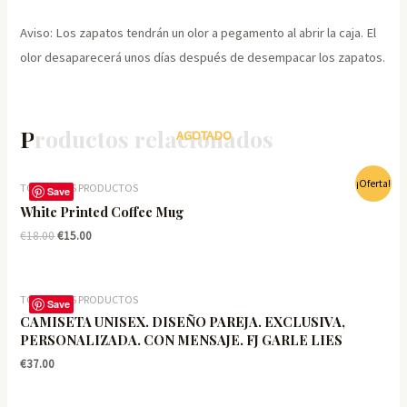
Aviso: Los zapatos tendrán un olor a pegamento al abrir la caja. El
olor desaparecerá unos días después de desempacar los zapatos.
Productos relacionados
AGOTADO
¡Oferta!
TODOS LOS PRODUCTOS
Save
White Printed Coffee Mug
El
El
€
18.00
€
15.00
precio
precio
original
actual
era:
es:
€18.00.
€15.00.
TODOS LOS PRODUCTOS
Save
CAMISETA UNISEX. DISEÑO PAREJA. EXCLUSIVA,
PERSONALIZADA. CON MENSAJE. FJ GARLE LIES
€
37.00