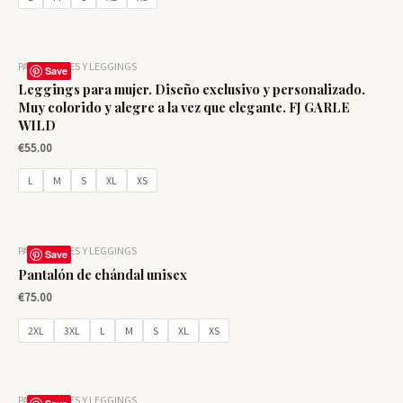
PANTALONES Y LEGGINGS
Save
Leggings para mujer. Diseño exclusivo y personalizado.
Muy colorido y alegre a la vez que elegante. FJ GARLE
WILD
€
55.00
L
M
S
XL
XS
PANTALONES Y LEGGINGS
Save
Pantalón de chándal unisex
€
75.00
2XL
3XL
L
M
S
XL
XS
PANTALONES Y LEGGINGS