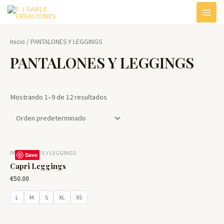
Ir
MAIN
al
contenido
MEN
Inicio
/ PANTALONES Y LEGGINGS
PANTALONES Y LEGGINGS
Mostrando 1–9 de 12 resultados
PANTALONES Y LEGGINGS
Save
Capri Leggings
€
50.00
L
M
S
XL
XS