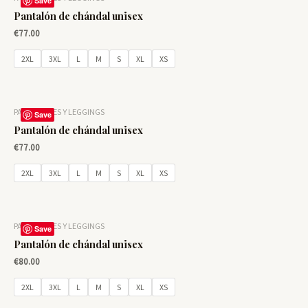
Save
Pantalón de chándal unisex
€
77.00
2XL
3XL
L
M
S
XL
XS
PANTALONES Y LEGGINGS
Save
Pantalón de chándal unisex
€
77.00
2XL
3XL
L
M
S
XL
XS
PANTALONES Y LEGGINGS
Save
Pantalón de chándal unisex
€
80.00
2XL
3XL
L
M
S
XL
XS