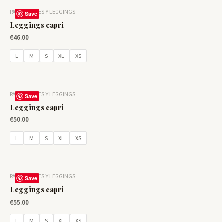
PANTALONES Y LEGGINGS
Save
Leggings capri
€
46.00
L
M
S
XL
XS
PANTALONES Y LEGGINGS
Save
Leggings capri
€
50.00
L
M
S
XL
XS
PANTALONES Y LEGGINGS
Save
Leggings capri
€
55.00
L
M
S
XL
XS