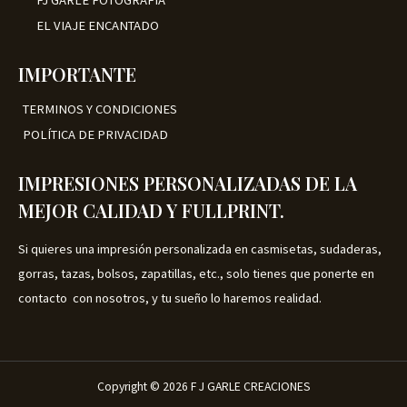
0
a
2
T
F
.
:
5
EL VIAJE ENCANTADO
€
.
A
E
3
0
5
0
IMPORTANTE
.
.
R
0
TERMINOS Y CONDICIONES
0
T
.
POLÍTICA DE PRIVACIDAD
A
IMPRESIONES PERSONALIZADAS DE LA
MEJOR CALIDAD Y FULLPRINT.
Si quieres una impresión personalizada en casmisetas, sudaderas,
gorras, tazas, bolsos, zapatillas, etc., solo tienes que ponerte en
contacto con nosotros, y tu sueño lo haremos realidad.
Copyright © 2026 F J GARLE CREACIONES