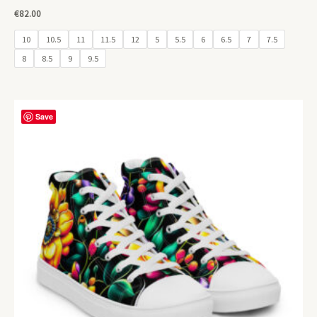
€
82.00
10
10.5
11
11.5
12
5
5.5
6
6.5
7
7.5
8
8.5
9
9.5
Save