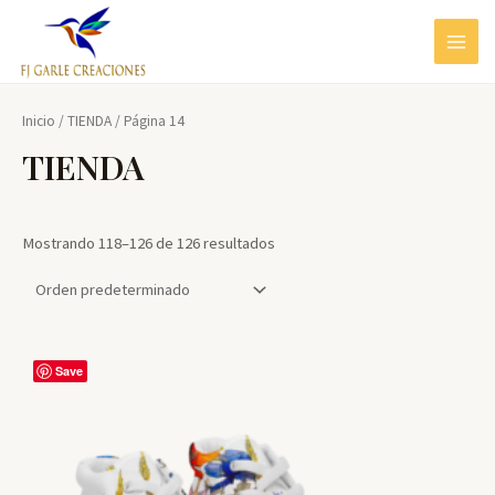
Ir
al
MAIN
contenido
MEN
Inicio
/
TIENDA
/ Página 14
TIENDA
Mostrando 118–126 de 126 resultados
Save