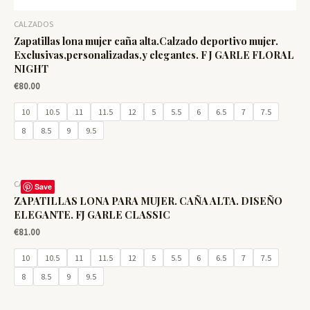
CALZADOS
Zapatillas lona mujer caña alta.Calzado deportivo mujer.
Exclusivas,personalizadas,y elegantes. F J GARLE FLORAL
NIGHT
€
80.00
10
10.5
11
11.5
12
5
5.5
6
6.5
7
7.5
8
8.5
9
9.5
CALZADOS
Save
ZAPATILLAS LONA PARA MUJER. CAÑA ALTA. DISEÑO
ELEGANTE. FJ GARLE CLASSIC
€
81.00
10
10.5
11
11.5
12
5
5.5
6
6.5
7
7.5
8
8.5
9
9.5