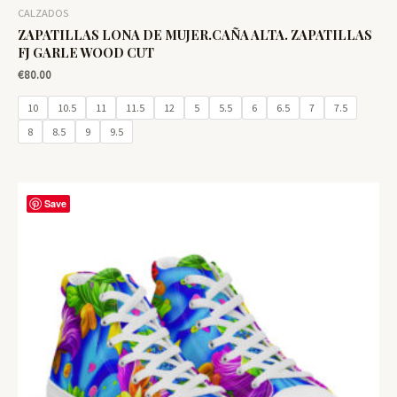
CALZADOS
ZAPATILLAS LONA DE MUJER.CAÑA ALTA. ZAPATILLAS
FJ GARLE WOOD CUT
€
80.00
10
10.5
11
11.5
12
5
5.5
6
6.5
7
7.5
8
8.5
9
9.5
Save