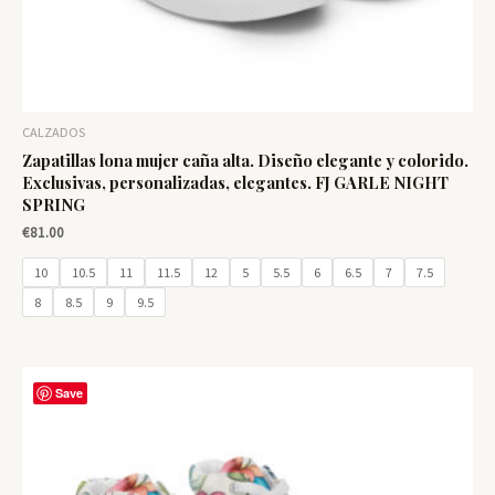
CALZADOS
Zapatillas lona mujer caña alta. Diseño elegante y colorido.
Exclusivas, personalizadas, elegantes. FJ GARLE NIGHT
SPRING
€
81.00
10
10.5
11
11.5
12
5
5.5
6
6.5
7
7.5
8
8.5
9
9.5
Save