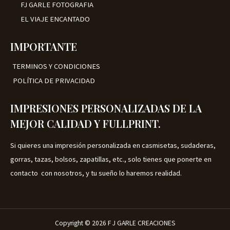
FJ GARLE FOTOGRAFIA
a
2
:
5
EL VIAJE ENCANTADO
€
.
3
0
5
0
IMPORTANTE
.
.
0
TERMINOS Y CONDICIONES
0
.
POLÍTICA DE PRIVACIDAD
IMPRESIONES PERSONALIZADAS DE LA
MEJOR CALIDAD Y FULLPRINT.
Si quieres una impresión personalizada en casmisetas, sudaderas,
gorras, tazas, bolsos, zapatillas, etc., solo tienes que ponerte en
contacto con nosotros, y tu sueño lo haremos realidad.
Copyright © 2026 F J GARLE CREACIONES