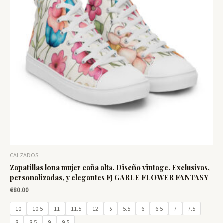
CALZADOS
Zapatillas lona mujer caña alta. Diseño vintage. Exclusivas,
personalizadas, y elegantes FJ GARLE FLOWER FANTASY
€
80.00
10
10.5
11
11.5
12
5
5.5
6
6.5
7
7.5
8
8.5
9
9.5