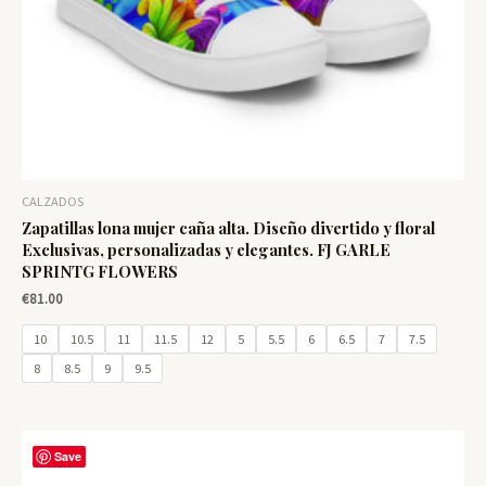
CALZADOS
Zapatillas lona mujer caña alta. Diseño divertido y floral
Exclusivas, personalizadas y elegantes. FJ GARLE
SPRINTG FLOWERS
€
81.00
10
10.5
11
11.5
12
5
5.5
6
6.5
7
7.5
8
8.5
9
9.5
Save