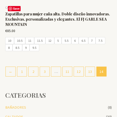
CALZADOS
Save
Zapatillas para mujer caña alta. Doble diseño innovadoras.
Exclusivas, personalizadas y elegantes. El FJ GARLE SEA
MOUNTAIN
€
85.00
10
10.5
11
11.5
12
5
5.5
6
6.5
7
7.5
8
8.5
9
9.5
←
1
2
3
…
11
12
13
14
CATEGORIAS
BAÑADORES
(8)
CALZADOS
(30)