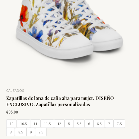
CALZADOS
Zapatillas de lona de caña alta para mujer. DISEÑO
EXCLUSIVO. Zapatillas personalizadas
€
85.00
10
10.5
11
11.5
12
5
5.5
6
6.5
7
7.5
8
8.5
9
9.5