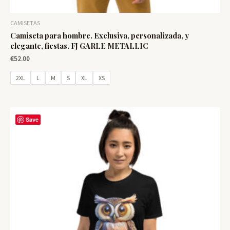
CAMISETAS
Camiseta para hombre. Exclusiva, personalizada, y
elegante, fiestas. FJ GARLE METALLIC
€
52.00
2XL
L
M
S
XL
XS
Save