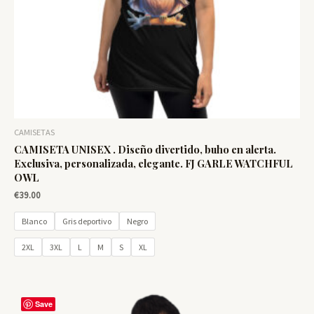
CAMISETAS
CAMISETA UNISEX . Diseño divertido, buho en alerta.
Exclusiva, personalizada, elegante. FJ GARLE WATCHFUL
OWL
€
39.00
Blanco
Gris deportivo
Negro
2XL
3XL
L
M
S
XL
Save