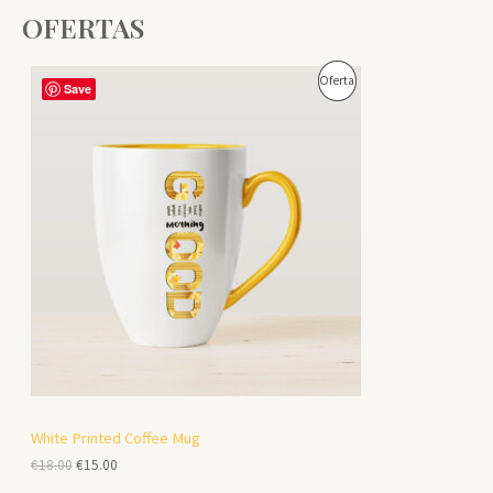
OFERTAS
P
Oferta
Save
R
O
D
U
C
T
O
E
N
White Printed Coffee Mug
E
E
€
18.00
€
15.00
O
l
l