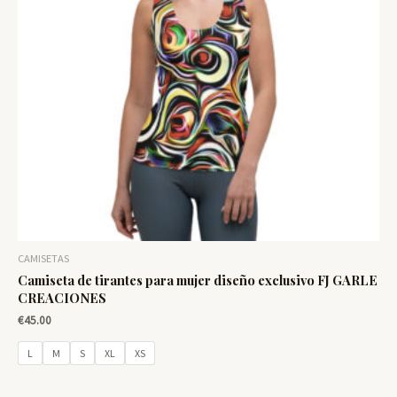
CAMISETAS
Camiseta de tirantes para mujer diseño exclusivo FJ GARLE
CREACIONES
€
45.00
L
M
S
XL
XS