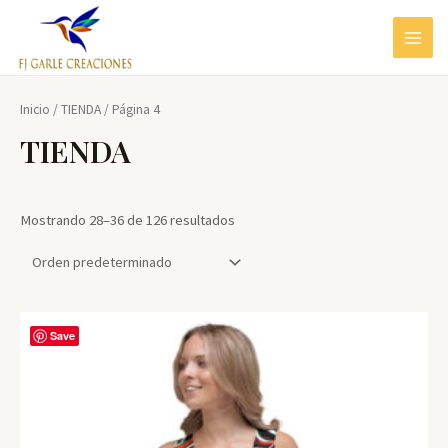
Ir
al
MAIN
contenido
MEN
Inicio
/
TIENDA
/ Página 4
TIENDA
Mostrando 28–36 de 126 resultados
Save