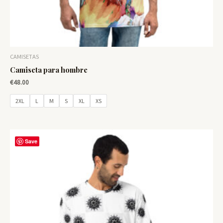
CAMISETAS
Camiseta para hombre
€
48.00
2XL
L
M
S
XL
XS
Save