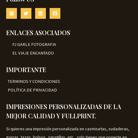
i
t
A
g
u
i
a
n
l
a
e
l
s
ENLACES ASOCIADOS
e
:
r
€
FJ GARLE FOTOGRAFIA
a
2
:
5
EL VIAJE ENCANTADO
€
.
3
0
5
0
IMPORTANTE
.
.
0
TERMINOS Y CONDICIONES
0
.
POLÍTICA DE PRIVACIDAD
IMPRESIONES PERSONALIZADAS DE LA
MEJOR CALIDAD Y FULLPRINT.
Si quieres una impresión personalizada en casmisetas, sudaderas,
gorras, tazas, bolsos, zapatillas, etc., solo tienes que ponerte en