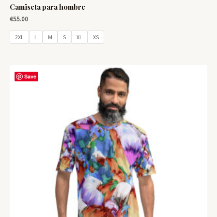
Camiseta para hombre
€
55.00
2XL
L
M
S
XL
XS
Save