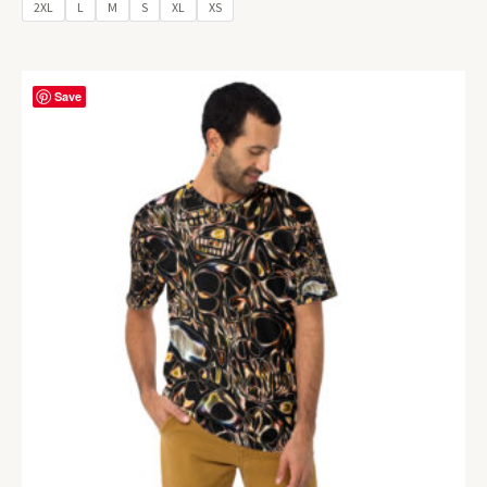
2XL
L
M
S
XL
XS
Save