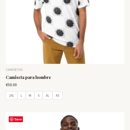
CAMISETAS
Camiseta para hombre
€
50.00
2XL
L
M
S
XL
XS
Save