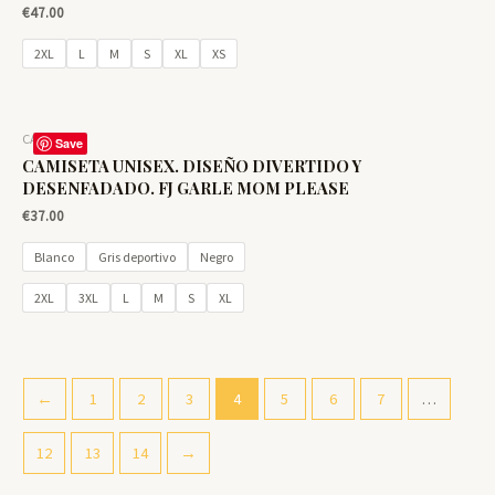
€
47.00
2XL
L
M
S
XL
XS
CAMISETAS
Save
CAMISETA UNISEX. DISEÑO DIVERTIDO Y
DESENFADADO. FJ GARLE MOM PLEASE
€
37.00
Blanco
Gris deportivo
Negro
2XL
3XL
L
M
S
XL
←
1
2
3
4
5
6
7
…
12
13
14
→